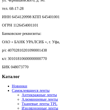
ул. Чернышевского, д. 90.
тел. 68-17-28
ИНН 6454120998 КПП 645401001
ОГРН 1126454001101
Банковские реквизиты:
ОАО « БАНК УРАЛСИБ », г. Уфа,
р/с 40702810201090001438
к/с 30101810600000000770
БИК 048073770
Каталог
Новинки
Самоклеящиеся ленты
Антикражные ленты
Алюминиевые ленты
Тканевые ленты TPL
Изоляционные ленты